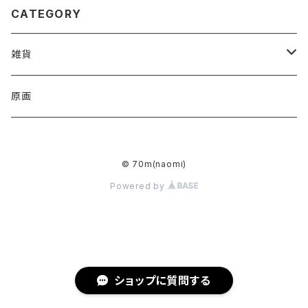
CATEGORY
雑貨
アクリルキーホルダー
原画
ハンドタオル
© 70m(naomi)
トートバッグ
Powered by
ミラー
ショップに質問する