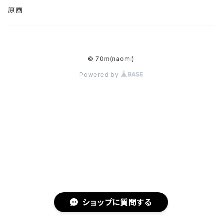
アクリルキーホルダー
原画
ハンドタオル
© 70m(naomi)
トートバッグ
Powered by
ミラー
ショップに質問する