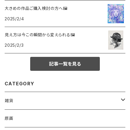
大きめの作品ご購入検討の方へ🖼
2025/2/4
見え方は今この瞬間から変えられる🖼️
2025/2/3
記事一覧を見る
CATEGORY
雑貨
アクリルキーホルダー
原画