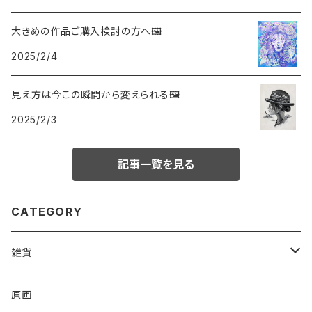
大きめの作品ご購入検討の方へ🖼
2025/2/4
見え方は今この瞬間から変えられる🖼️
2025/2/3
記事一覧を見る
CATEGORY
雑貨
アクリルキーホルダー
原画