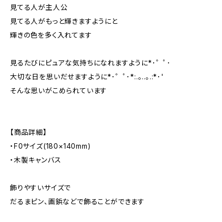
見てる人が主人公
見てる人がもっと輝きますようにと
輝きの色を多く入れてます
見るたびにピュアな気持ちになれますように*･゜ﾟ･
大切な日を思いだせますように*･゜ﾟ･*:.｡..｡.:*･'
そんな思いがこめられています
【商品詳細】
・F0サイズ(180×140mm)
・木製キャンバス
飾りやすいサイズで
だるまピン、画鋲などで飾ることができます