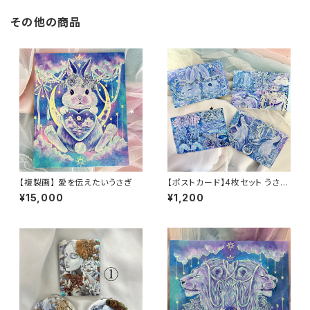
その他の商品
【複製画】 愛を伝えたいうさぎ
【ポストカード】4枚セット うさぎ
オオカミ 手紙 約100mm×148
¥15,000
¥1,200
mm