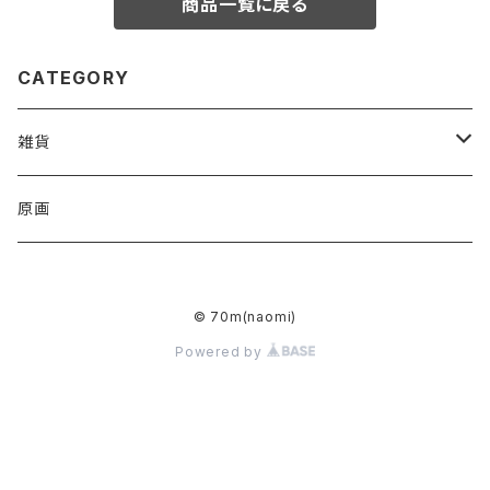
商品一覧に戻る
CATEGORY
雑貨
アクリルキーホルダー
原画
ハンドタオル
© 70m(naomi)
トートバッグ
Powered by
ミラー