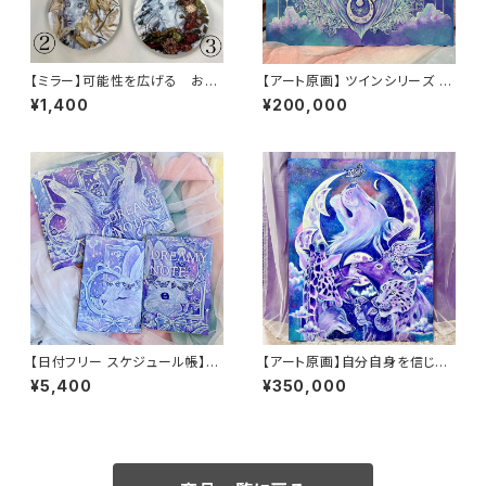
【ミラー】可能性を広げる お
【アート原画】 ツインシリーズ ラ
花 ひと
イオン 1点もの アクリル画
¥1,400
¥200,000
【日付フリー スケジュール帳】D
【アート原画】自分自身を信じ
REAMY NOTE2冊(うさぎ&オ
る ライオン 動物 F30サイ
¥5,400
¥350,000
オカミセット)
ズ 手描き 1点もの