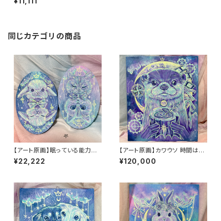
¥11,111
同じカテゴリの商品
【アート原画】眠っている能力を
【アート原画】カワウソ 時間はい
呼び起こす うさぎ ねこ １点
のち 1点もの アクリル画
¥22,222
¥120,000
物 手描き アクリル画