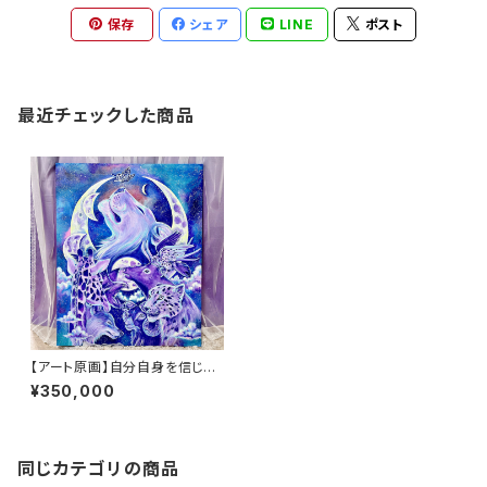
保存
シェア
LINE
ポスト
最近チェックした商品
【アート原画】自分自身を信じ
る ライオン 動物 F30サイ
¥350,000
ズ 手描き 1点もの
同じカテゴリの商品