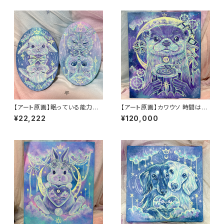
【アート原画】眠っている能力を
【アート原画】カワウソ 時間はい
呼び起こす うさぎ ねこ １点
のち 1点もの アクリル画
¥22,222
¥120,000
物 手描き アクリル画