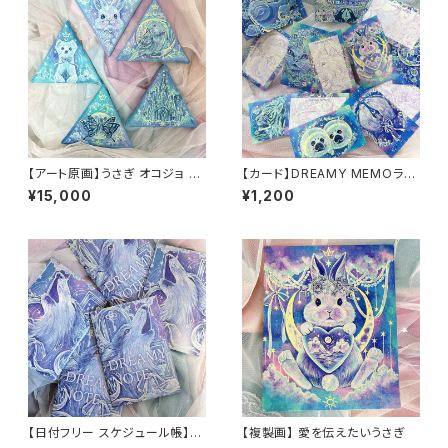
【アート原画】うさぎ オコジョ と
【カード】DREAMY MEMOラン
り 蝶々 お城 三角パネル 15cm
ダム10枚セット
¥15,000
¥1,200
【日付フリー スケジュール帳】D
【複製画】 愛を伝えたいうさぎ
REAMY NOTE(オオカミ)