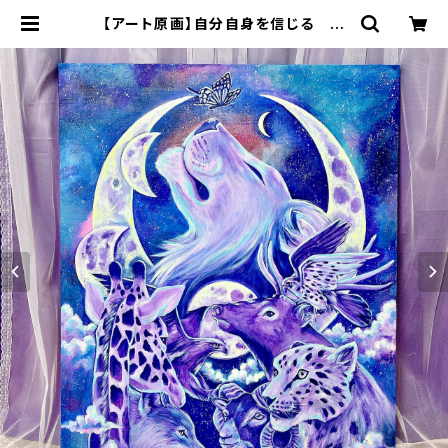
【アート原画】自分自身を信じる ラ
イオン 動物 F30サイズ 手描
き 1点もの | 70m(naomi)