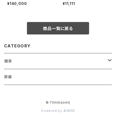
いく 1点もの アクリル画
刷 可能性を広げる 木製パネ
¥140,000
¥11,111
ル 14cm×18cm
商品一覧に戻る
CATEGORY
雑貨
アクリルキーホルダー
原画
ハンドタオル
© 70m(naomi)
トートバッグ
Powered by