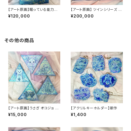
【アート原画】眠っている能力を
【アート原画】 ツインシリーズ ハ
呼び起こす オオカミ 1点もの ア
スキー 1点もの アクリル画
¥120,000
¥200,000
クリル画
その他の商品
【アート原画】うさぎ オコジョ と
【アクリルキーホルダー】新作
り 蝶々 お城 三角パネル 15cm
¥15,000
¥1,400