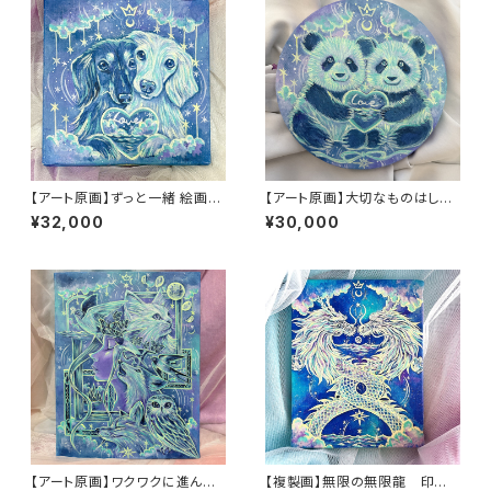
【アート原画】ずっと一緒 絵画
【アート原画】大切なものはしっ
木製キャンバス 18cm×18cm
かりと抱えていようね パンダ
¥32,000
¥30,000
【アート原画】ワクワクに進んで
【複製画】無限の無限龍 印