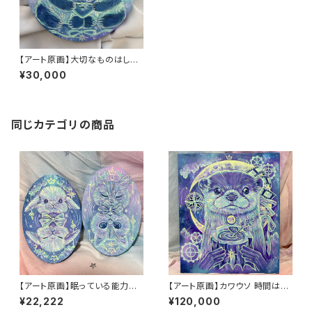
【アート原画】大切なものはしっ
かりと抱えていようね パンダ
¥30,000
同じカテゴリの商品
【アート原画】眠っている能力を
【アート原画】カワウソ 時間はい
呼び起こす うさぎ ねこ １点
のち 1点もの アクリル画
¥22,222
¥120,000
物 手描き アクリル画