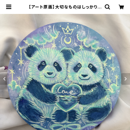
【アート原画】大切なものはしっかりと
抱えていようね パンダ | 70m(nao
mi)