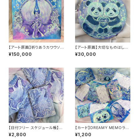
【アート原画】祈りあうカワウソ 1
【アート原画】大切なものはしっ
点もの アクリル画
かりと抱えていようね パンダ
¥150,000
¥30,000
【日付フリー スケジュール帳】D
【カード】DREAMY MEMOラン
REAMY NOTE(オオカミ)
ダム10枚セット
¥2,800
¥1,200