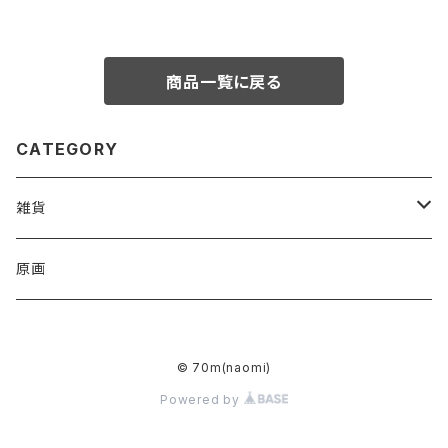
商品一覧に戻る
CATEGORY
雑貨
アクリルキーホルダー
原画
ハンドタオル
© 70m(naomi)
トートバッグ
Powered by