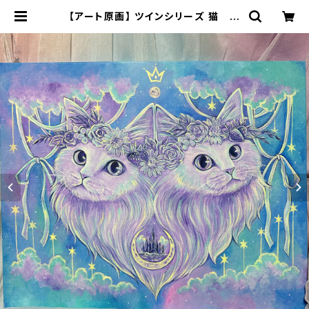
【アート原画】 ツインシリーズ 猫 ふ
たりで描く夢 1点もの アクリル
画 F12号 | 70m(naomi)