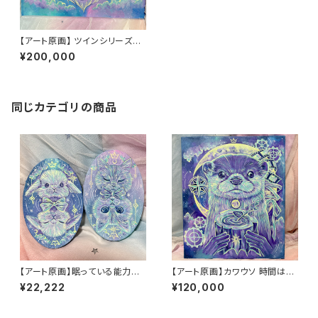
【アート原画】 ツインシリーズ
猫 ふたりで描く夢 1点もの
¥200,000
アクリル画 F12号
同じカテゴリの商品
【アート原画】眠っている能力を
【アート原画】カワウソ 時間はい
呼び起こす うさぎ ねこ １点
のち 1点もの アクリル画
¥22,222
¥120,000
物 手描き アクリル画