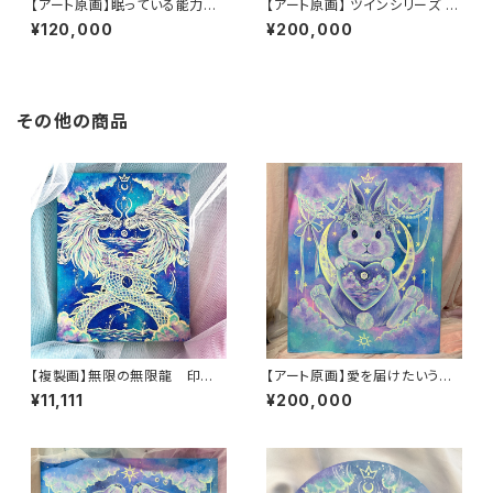
【アート原画】眠っている能力を
【アート原画】 ツインシリーズ ハ
呼び起こす オオカミ 1点もの ア
スキー 1点もの アクリル画
¥120,000
¥200,000
クリル画
その他の商品
【複製画】無限の無限龍 印
【アート原画】愛を届けたいうさ
刷 可能性を広げる 木製パネ
ぎ 1点もの アクリル画
¥11,111
¥200,000
ル 14cm×18cm