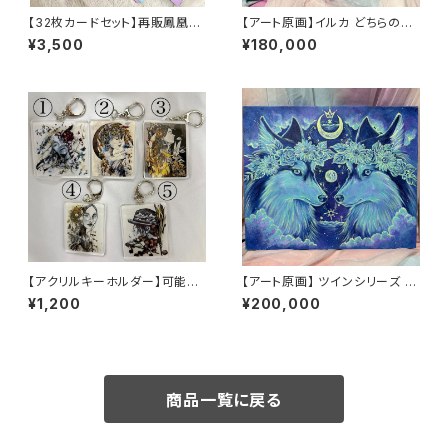
【32枚カードセット】再販鳳凰パ
【アート原画】イルカ どちらの選
ッケージ DREAMY VISION オ
択の先にも素敵な景色が広がっ
¥3,500
¥180,000
ラクルカード 絵 意味
ている １点物 手描き アクリ
ル画 六角形
【アクリルキーホルダー】可能性
【アート原画】 ツインシリーズ ハ
を広げる お花 ひと
スキー 1点もの アクリル画
¥1,200
¥200,000
商品一覧に戻る