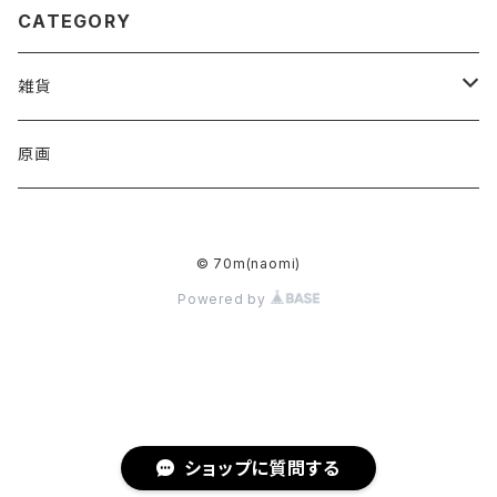
CATEGORY
雑貨
アクリルキーホルダー
原画
ハンドタオル
© 70m(naomi)
トートバッグ
Powered by
ミラー
ショップに質問する