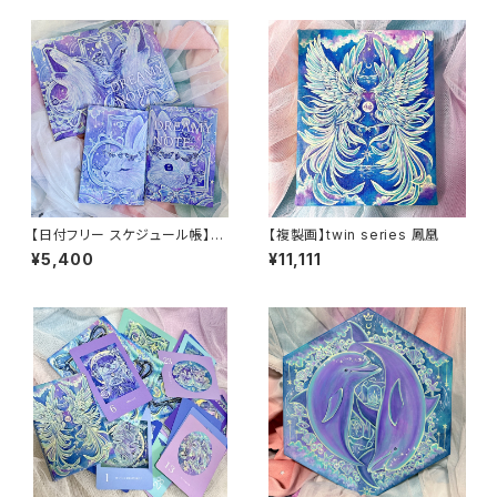
【日付フリー スケジュール帳】D
【複製画】twin series 鳳凰
REAMY NOTE2冊(うさぎ&オ
¥5,400
¥11,111
オカミセット)