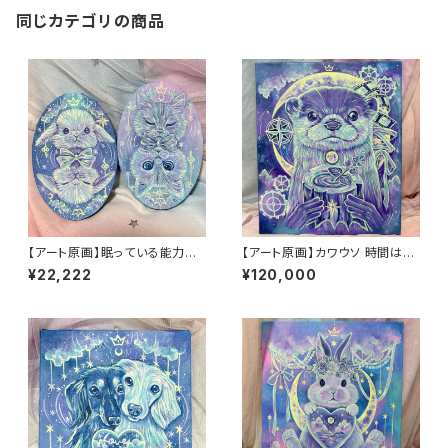
同じカテゴリの商品
【アート原画】眠っている能力を
【アート原画】カワウソ 時間はい
呼び起こす うさぎ ねこ １点
のち 1点もの アクリル画
¥22,222
¥120,000
物 手描き アクリル画