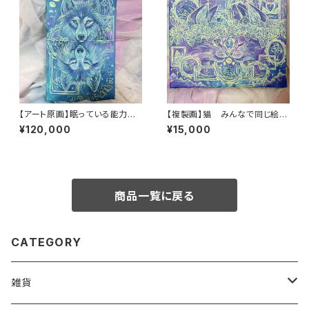
【アート原画】眠っている能力を
【複製画】猫 みんなで同じ絵を
呼び起こす オオカミ 1点もの ア
飾ろうプロジェクト シリアルナ
¥120,000
¥15,000
クリル画
ンバー入り F3サイズ
商品一覧に戻る
CATEGORY
雑貨