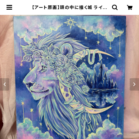
【アート原画】頭の中に描く城 ライオ
ン 1点もの アクリル画 | 70m(nao
mi)