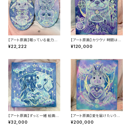
【アート原画】眠っている能力を
【アート原画】カワウソ 時間はい
呼び起こす うさぎ ねこ １点
のち 1点もの アクリル画
¥22,222
¥120,000
物 手描き アクリル画
【アート原画】ずっと一緒 絵画
【アート原画】愛を届けたいうさ
木製キャンバス 18cm×18cm
ぎ 1点もの アクリル画
¥32,000
¥200,000