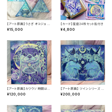
【アート原画】うさぎ オコジョ と
【カード】星座24枚セット缶付き
り 蝶々 お城 三角パネル 15cm
¥15,000
¥4,800
【アート原画】カワウソ 時間はい
【アート原画】 ツインシリーズ ハ
のち 1点もの アクリル画
スキー 1点もの アクリル画
¥120,000
¥200,000