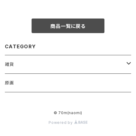
商品一覧に戻る
CATEGORY
雑貨
アクリルキーホルダー
原画
ハンドタオル
© 70m(naomi)
トートバッグ
Powered by