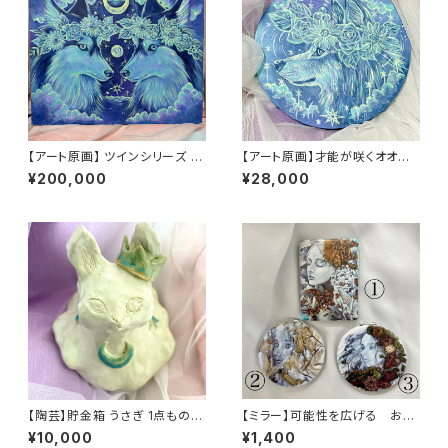
【アート原画】 ツインシリーズ ハ
【アート原画】才能が咲くオオカ
スキー 1点もの アクリル画
ミ 一点物 アクリル画 絵画 木製
¥200,000
¥28,000
キャンバス 20cm
【陶芸】貯金箱 うさぎ 1点もの
【ミラー】可能性を広げる お
約18cm
花 ひと
¥10,000
¥1,400