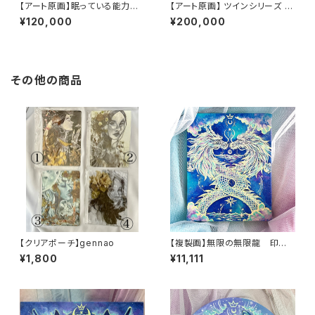
【アート原画】眠っている能力を
【アート原画】 ツインシリーズ ハ
呼び起こす オオカミ 1点もの ア
スキー 1点もの アクリル画
¥120,000
¥200,000
クリル画
その他の商品
【クリアポーチ】gennao
【複製画】無限の無限龍 印
刷 可能性を広げる 木製パネ
¥1,800
¥11,111
ル 14cm×18cm