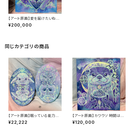
【アート原画】愛を届けたいねこ
1点もの アクリル画
¥200,000
同じカテゴリの商品
【アート原画】眠っている能力を
【アート原画】カワウソ 時間はい
呼び起こす うさぎ ねこ １点
のち 1点もの アクリル画
¥22,222
¥120,000
物 手描き アクリル画