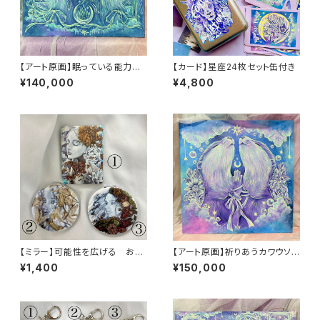
【アート原画】眠っている能力を
【カード】星座24枚セット缶付き
呼び起こす オオカミ 1点もの ア
¥140,000
¥4,800
クリル画
【ミラー】可能性を広げる お
【アート原画】祈りあうカワウソ 1
花 ひと
点もの アクリル画
¥1,400
¥150,000