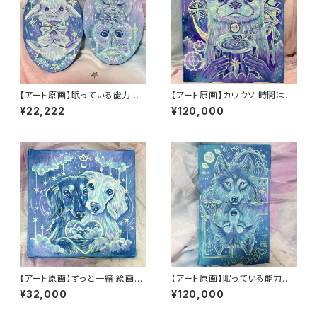
【アート原画】眠っている能力を
【アート原画】カワウソ 時間はい
呼び起こす うさぎ ねこ １点
のち 1点もの アクリル画
¥22,222
¥120,000
物 手描き アクリル画
【アート原画】ずっと一緒 絵画
【アート原画】眠っている能力を
木製キャンバス 18cm×18cm
呼び起こす オオカミ 1点もの ア
¥32,000
¥120,000
クリル画