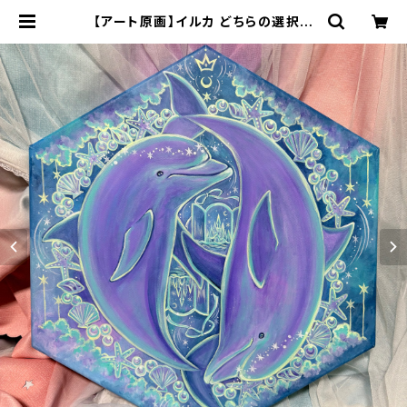
【アート原画】イルカ どちらの選択の
先にも素敵な景色が広がっている １
点物 手描き アクリル画 六角形 |
70m(naomi)