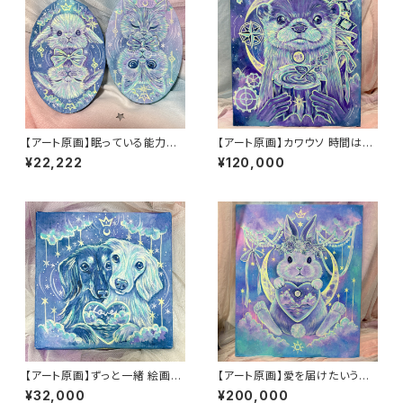
【アート原画】眠っている能力を
【アート原画】カワウソ 時間はい
呼び起こす うさぎ ねこ １点
のち 1点もの アクリル画
¥22,222
¥120,000
物 手描き アクリル画
【アート原画】ずっと一緒 絵画
【アート原画】愛を届けたいうさ
木製キャンバス 18cm×18cm
ぎ 1点もの アクリル画
¥32,000
¥200,000