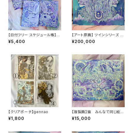
【日付フリー スケジュール帳】D
【アート原画】 ツインシリーズ ラ
REAMY NOTE2冊(うさぎ&オ
イオン 1点もの アクリル画
¥5,400
¥200,000
オカミセット)
【クリアポーチ】gennao
【複製画】猫 みんなで同じ絵を
飾ろうプロジェクト シリアルナ
¥1,800
¥15,000
ンバー入り F3サイズ