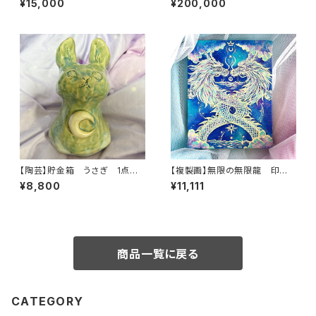
¥15,000
¥200,000
【陶芸】貯金箱 うさぎ 1点も
【複製画】無限の無限龍 印
の 約13cm
刷 可能性を広げる 木製パネ
¥8,800
¥11,111
ル 14cm×18cm
商品一覧に戻る
CATEGORY