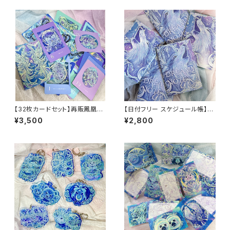
【32枚カードセット】再販鳳凰パ
【日付フリー スケジュール帳】D
ッケージ DREAMY VISION オ
REAMY NOTE(オオカミ)
¥3,500
¥2,800
ラクルカード 絵 意味