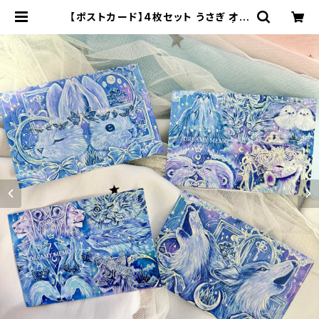
【ポストカード】4枚セット うさぎ オオ
カミ 手紙 約100mm×148mm | 7
0m(naomi)