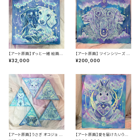
【アート原画】ずっと一緒 絵画
【アート原画】 ツインシリーズ ラ
木製キャンバス 18cm×18cm
イオン 1点もの アクリル画
¥32,000
¥200,000
【アート原画】うさぎ オコジョ と
【アート原画】愛を届けたいうさ
り 蝶々 お城 三角パネル 15cm
ぎ 1点もの アクリル画