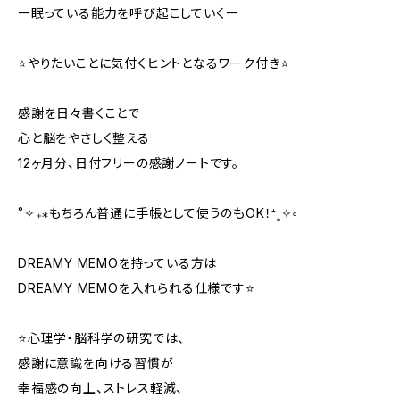
ー眠っている能力を呼び起こしていくー
⭐️やりたいことに気付くヒントとなるワーク付き⭐️
感謝を日々書くことで
心と脳をやさしく整える
12ヶ月分、日付フリーの感謝ノートです。
˚✧₊⁎もちろん普通に手帳として使うのもOK！⁺˳✧༚
DREAMY MEMOを持っている方は
DREAMY MEMOを入れられる仕様です⭐️
⭐️心理学・脳科学の研究では、
感謝に意識を向ける習慣が
幸福感の向上、ストレス軽減、