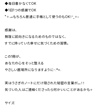
◆毎日書かなくてOK
◆1日1つの感謝でOK
˚✧₊⁎もちろん普通に手帳として使うのもOK！⁺˳✧༚
感謝は、
無理に前向きになるためのものではなく、
すでに持っていた幸せに気づくための習慣。
この1冊が、
あなたの心をそっと整える
やさしい居場所になりますように･:*+.
実はうさぎのノートにだけ隠された秘密の言葉が。。！！
気づいた人はご連絡くださったら何かいいことがあるかも⭐️
サイズ: