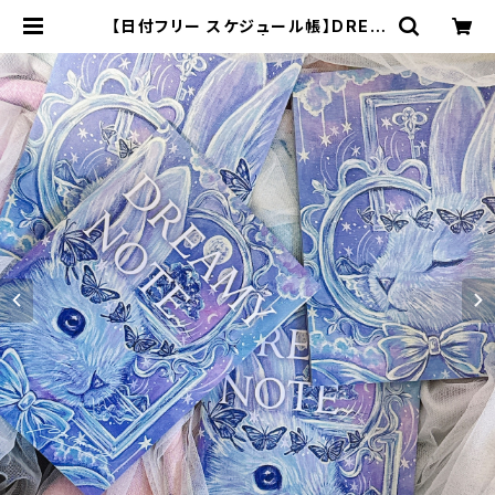
【日付フリー スケジュール帳】DREA
MY NOTE(うさぎ) | 70m(naomi)