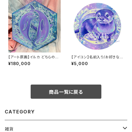
【アート原画】イルカ どちらの選
【アイコン】名前入り/お好きな絵
択の先にも素敵な景色が広がっ
で作れます
¥180,000
¥5,000
ている １点物 手描き アクリ
ル画 六角形
商品一覧に戻る
CATEGORY
雑貨