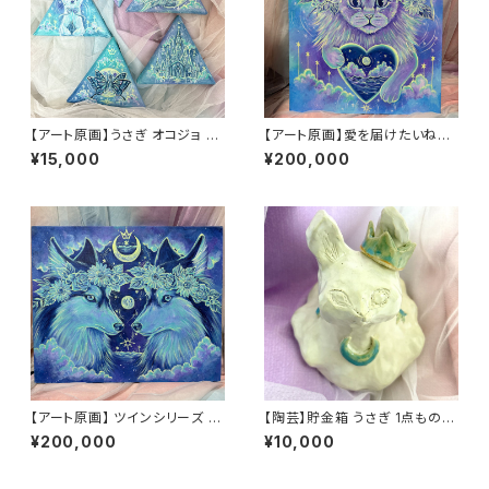
【アート原画】うさぎ オコジョ と
【アート原画】愛を届けたいねこ
り 蝶々 お城 三角パネル 15cm
1点もの アクリル画
¥15,000
¥200,000
【アート原画】 ツインシリーズ ハ
【陶芸】貯金箱 うさぎ 1点もの
スキー 1点もの アクリル画
約18cm
¥200,000
¥10,000