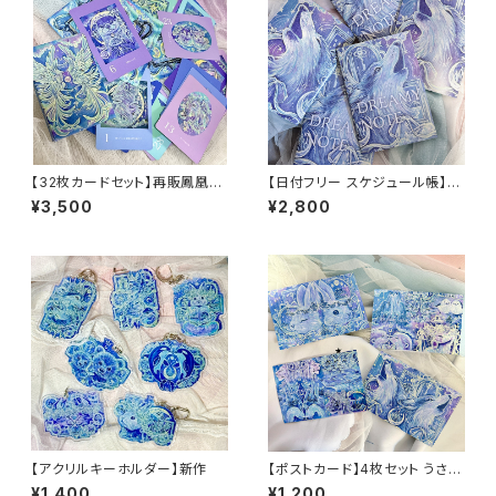
【32枚カードセット】再販鳳凰パ
【日付フリー スケジュール帳】D
ッケージ DREAMY VISION オ
REAMY NOTE(オオカミ)
¥3,500
¥2,800
ラクルカード 絵 意味
【アクリルキーホルダー】新作
【ポストカード】4枚セット うさぎ
オオカミ 手紙 約100mm×148
¥1,400
¥1,200