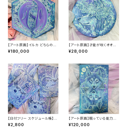
【アート原画】イルカ どちらの選
【アート原画】才能が咲くオオカ
択の先にも素敵な景色が広がっ
ミ 一点物 アクリル画 絵画 木製
¥180,000
¥28,000
ている １点物 手描き アクリ
キャンバス 20cm
ル画 六角形
【日付フリー スケジュール帳】D
【アート原画】眠っている能力を
REAMY NOTE(うさぎ)
呼び起こす オオカミ 1点もの ア
¥2,800
¥120,000
クリル画