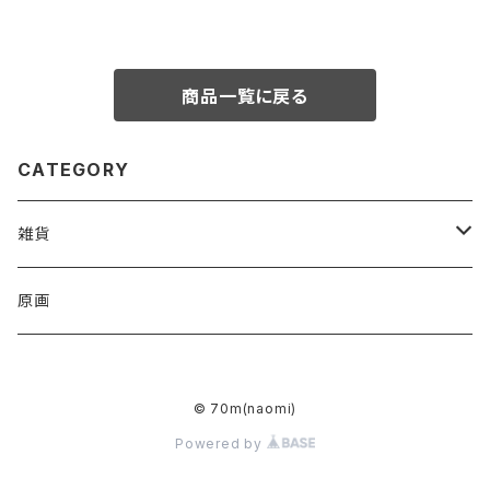
商品一覧に戻る
CATEGORY
雑貨
アクリルキーホルダー
原画
ハンドタオル
© 70m(naomi)
トートバッグ
Powered by