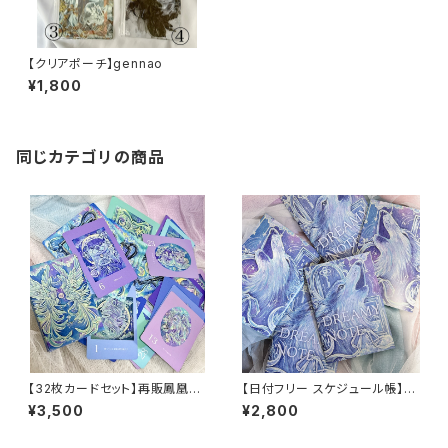
【クリアポーチ】gennao
¥1,800
同じカテゴリの商品
【32枚カードセット】再販鳳凰パ
【日付フリー スケジュール帳】D
ッケージ DREAMY VISION オ
REAMY NOTE(オオカミ)
¥3,500
¥2,800
ラクルカード 絵 意味