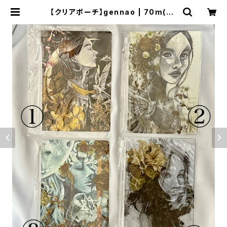
【クリアポーチ】gennao | 70m(na
omi)