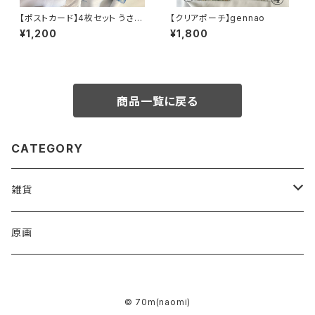
【ポストカード】4枚セット うさぎ
【クリアポーチ】gennao
オオカミ 手紙 約100mm×148
¥1,200
¥1,800
mm
商品一覧に戻る
CATEGORY
雑貨
アクリルキーホルダー
原画
ハンドタオル
© 70m(naomi)