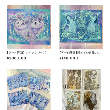
【アート原画】 ツインシリーズ
【アート原画】眠っている能力を
猫 ふたりで描く夢 1点もの
呼び起こす オオカミ 1点もの ア
¥200,000
¥140,000
アクリル画 F12号
クリル画