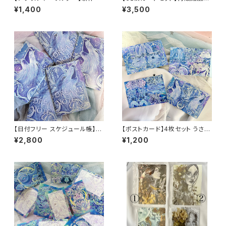
ッケージ DREAMY VISION オ
¥1,400
¥3,500
ラクルカード 絵 意味
【日付フリー スケジュール帳】D
【ポストカード】4枚セット うさぎ
REAMY NOTE(オオカミ)
オオカミ 手紙 約100mm×148
¥2,800
¥1,200
mm