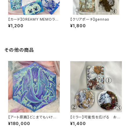
【カード】DREAMY MEMOラン
【クリアポーチ】gennao
ダム10枚セット
¥1,200
¥1,800
その他の商品
【アート原画】どこまでもいける
【ミラー】可能性を広げる お
クジラ １点物 手描き アクリ
花 ひと
¥180,000
¥1,400
ル画 六角形