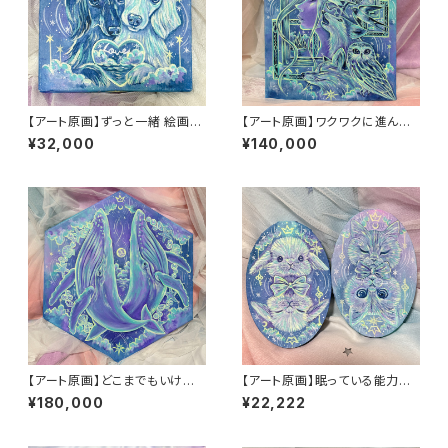
【アート原画】ずっと一緒 絵画
【アート原画】ワクワクに進んで
木製キャンバス 18cm×18cm
いく 1点もの アクリル画
¥32,000
¥140,000
【アート原画】どこまでもいける
【アート原画】眠っている能力を
クジラ １点物 手描き アクリ
呼び起こす うさぎ ねこ １点
¥180,000
¥22,222
ル画 六角形
物 手描き アクリル画