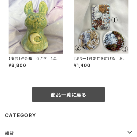
【陶芸】貯金箱 うさぎ 1点も
【ミラー】可能性を広げる お
の 約13cm
花 ひと
¥8,800
¥1,400
商品一覧に戻る
CATEGORY
雑貨