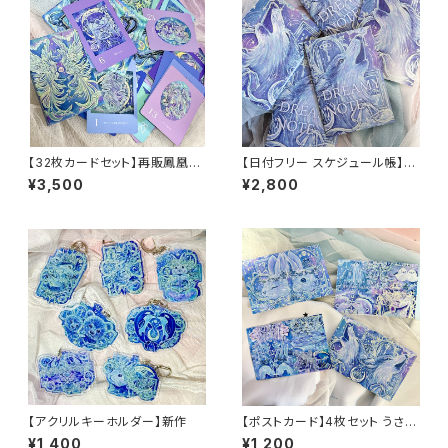
【32枚カードセット】再販鳳凰パ
【日付フリー スケジュール帳】D
ッケージ DREAMY VISION オ
REAMY NOTE(オオカミ)
¥3,500
¥2,800
ラクルカード 絵 意味
【アクリルキーホルダー】新作
【ポストカード】4枚セット うさぎ
オオカミ 手紙 約100mm×148
¥1,400
¥1,200